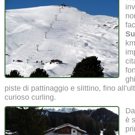
inv
no
fa
Su
km
imp
cit
fon
gh
piste di pattinaggio e slittino, fino all'u
curioso curling.
Da
è s
pr