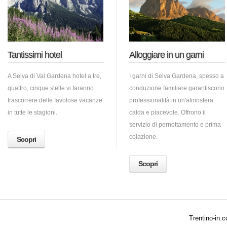
Tantissimi hotel
Alloggiare in un garni
A Selva di Val Gardena hotel a tre,
I garni di Selva Gardena, spesso a
quattro, cinque stelle vi faranno
conduzione familiare garantiscono
trascorrere delle favolose vacanze
professionalità in un'atmosfera
in tutte le stagioni.
calda e piacevole. Offrono il
servizio di pernottamento e prima
colazione.
Scopri
Scopri
Trentino-in.