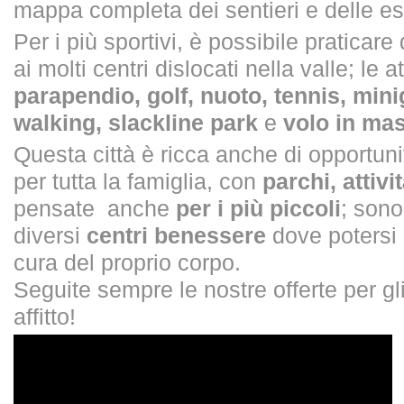
mappa completa dei sentieri e delle es
Per i più sportivi, è possibile praticare 
ai molti centri dislocati nella valle; le a
parapendio, golf, nuoto, tennis, mini
walking, slackline park
e
volo in ma
Questa città è ricca anche di opportuni
per tutta la famiglia, con
parchi, attivit
pensate anche
per i più piccoli
; sono
diversi
centri benessere
dove potersi 
cura del proprio corpo.
Seguite sempre le nostre offerte per gl
affitto!