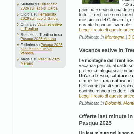
2026
Stefania
su
Ferragosto
2026 sul lago di Garda
paesino è sede di una delle 
tutto il Trentino e non dimen
Giorgia
su
Ferragosto
2026 sul lago di Garda
massiccio del Catinaccio, c
durante la pausa invernale.
Chiara
su
Vacanze estive
in Trentino
Leggi il resto di questo artic
Redazione Trentino-in
su
Pubblicato in
Montagna
|
3 
Pasqua 2025 Merano
Federico
su
Pasqua 2025
Vacanze estive in Tre
con i bambini in Val
Venosta
Alessia
su
Pasqua 2025
Le
montagne del Trentino-
Merano
vacanza per chi, al caldo sof
preferisce rifugiarsi all’ombr
Un’aria fresca, salutare e 
e maestosi,
una natura
anc
bellissimi: questi sono solo a
contribuiranno a rendere ind
Leggi il resto di questo artic
Pubblicato in
Dolomiti
,
Mont
Offerte last minute i
Pasqua 2025
Un
last minute nel lungo 