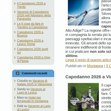
passio
Il Capodanno 2026 a
l’arti
Trento
predil
Vacanze di Capodanno
Silve
2026 nell’Altopiano della
allora
Paganella
innume
Le 5 cose da fare in
capod
Trentino a Capodanno
Alto Adige? La regione offre 
Capodanno 2026 a
in compagnia la serata più l
Brunico
paesaggi spettacolari e incan
Capodanno 2026 a
innevate. Gli amanti dello 
Levico Terme
rimanere indifferenti di fronte
Capodanno 2026 sugli
in cui praticare
non solo sc
sci
slittino
.
Capodanno 2026 a Vigo
Leggi il resto di questo artic
di Fassa
Pubblicato in
Montagna
|
5 
Commenti recenti
Capodanno 2026 a Vi
Claudia
su
Vacanze di
Natale 2025 in Valsugana
Il ca
quest
Sandy
su
Vacanze al
Lago di Levico
fare.
strett
Mary
su
Hotel per
ferragosto in montagna
consi
scorda
Eddi
su
Vacanze al Lago
di Levico
soluz