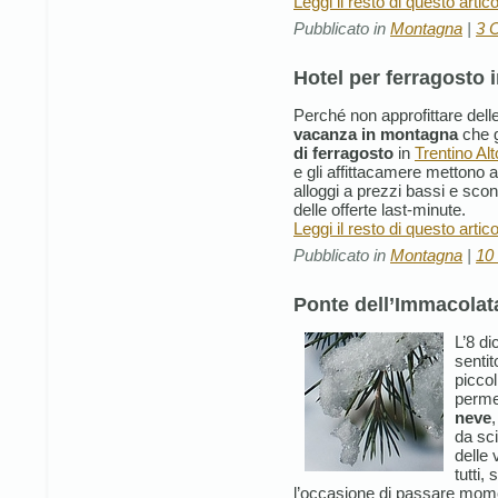
Leggi il resto di questo artic
Pubblicato in
Montagna
|
3 
Hotel per ferragosto
Perché non approfittare dell
vacanza in montagna
che g
di ferragosto
in
Trentino Al
e gli affittacamere mettono a 
alloggi a prezzi bassi e scont
delle offerte last-minute.
Leggi il resto di questo artic
Pubblicato in
Montagna
|
10
Ponte dell’Immacolat
L’8 d
sentit
piccol
perme
neve
da sc
delle 
tutti,
l’occasione di passare mome