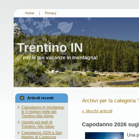
Home
Privacy
Trentino IN
… per le tue vacanze in montagna!
Articoli recenti
Archivi per la categoria
Capodanno in montagna:
« Vecchi articoli
le 5 migliori mete del
Trentino Alto-Adige
I borghi più belli di
Capodanno 2026 sugl
Trentino- Alto Adige
Capodanno 2026 a San
Una p
Martino di Castrozza