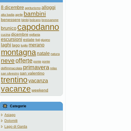
8 dicembre
alloggi
agriturismo
bambini
alta badia
aprile
benessere
bimbi
bolzano
bressanone
capodanno
brunico
dicembre
cucina
epifania
escursioni
estate
figli
giugno
laghi
merano
lago
luglio
montagna
natale
natura
neve
offerte
ponte
ponte
primavera
dell'immacolata
relax
san valentino
san silvestro
trentino
vacanza
vacanze
weekend
Categorie
Asiago
Dolomiti
Lago di Garda