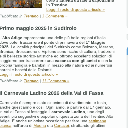
delle
5 attività da fare a capodanno
in Trentino
.
Leggi il resto di questo articolo »
Pubblicato in
Trentino
|
3 Commenti »
Primo maggio 2025 in Sudtirolo
L’A
lto Adige
rappresenta una delle più belle regioni d’Italia
dove poter trascorrere il ponte di primavera del
1° Maggio
2025
. Le località principali del Sudtirolo come Bolzano, Merano,
Brunico, Bressanone e Vipiteno sono ricche di cultura, tradizioni
e di bellezze storico-artistiche ed offrono eccellenti soluzioni di
soggiorno per trascorrere una
vacanza con gli amici
o con la
propria famiglia e bambini in mezzo alla natura ed ai numerosi
parchi e boschi delle Dolomiti.
Leggi il resto di questo articolo »
Pubblicato in
Trentino
|
11 Commenti »
Il Carnevale Ladino 2026 della Val di Fassa
Carnevale è sempre stato sinonimo di divertimento e festa,
anche quest’anno è cosi! Ogni anno, a partire dal 17 gennaio,
in Val di Fassa si festeggia il
carnevale Ladino
, uno degli
eventi più suggestivi e popolari di questa zona del Trentino Alto
Adige. È anche un’ottima occasione per fare una
settimana
bianca
nell’area di
Moena
o a
Canazei
, sfruttando gli ultimi