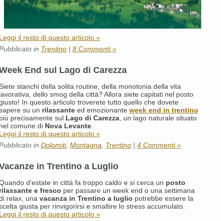
Leggi il resto di questo articolo »
Pubblicato in
Trentino
|
8 Commenti »
Week End sul Lago di Carezza
Siete stanchi della solita routine, della monotonia della vita
lavorativa, dello smog della città? Allora siete capitati nel posto
giusto! In questo articolo troverete tutto quello che dovete
sapere su un
rilassante
ed emozionante
week end in trentino
più precisamente sul
Lago di Carezza
, un lago naturale situato
nel comune di
Nova Levante
.
Leggi il resto di questo articolo »
Pubblicato in
Dolomiti
,
Montagna
,
Trentino
|
4 Commenti »
Vacanze in Trentino a Luglio
Quando d’estate in città fa troppo caldo e si cerca un
posto
rilassante e fresco
per passare un week end o una settimana
di relax, una
vacanza in Trentino a luglio
potrebbe essere la
scelta giusta per rinvigorirsi e smaltire lo stress accumulato.
Leggi il resto di questo articolo »