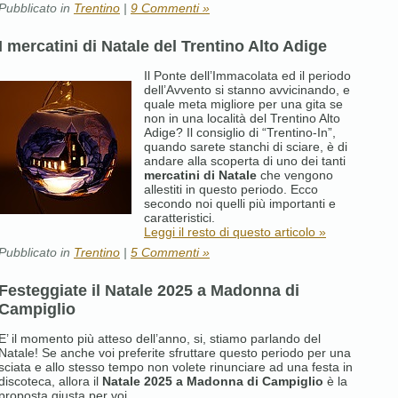
Pubblicato in
Trentino
|
9 Commenti »
I mercatini di Natale del Trentino Alto Adige
Il Ponte dell’Immacolata ed il periodo
dell’Avvento si stanno avvicinando, e
quale meta migliore per una gita se
non in una località del Trentino Alto
Adige? Il consiglio di “Trentino-In”,
quando sarete stanchi di sciare, è di
andare alla scoperta di uno dei tanti
mercatini di Natale
che vengono
allestiti in questo periodo. Ecco
secondo noi quelli più importanti e
caratteristici.
Leggi il resto di questo articolo »
Pubblicato in
Trentino
|
5 Commenti »
Festeggiate il Natale 2025 a Madonna di
Campiglio
E’ il momento più atteso dell’anno, si, stiamo parlando del
Natale! Se anche voi preferite sfruttare questo periodo per una
sciata e allo stesso tempo non volete rinunciare ad una festa in
discoteca, allora il
Natale 2025 a Madonna di Campiglio
è la
proposta giusta per voi.