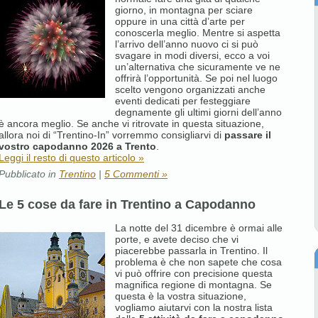
giorno, in montagna per sciare
oppure in una città d’arte per
conoscerla meglio. Mentre si aspetta
l’arrivo dell’anno nuovo ci si può
svagare in modi diversi, ecco a voi
un’alternativa che sicuramente ve ne
offrirà l’opportunità. Se poi nel luogo
scelto vengono organizzati anche
eventi dedicati per festeggiare
degnamente gli ultimi giorni dell’anno
è ancora meglio. Se anche vi ritrovate in questa situazione,
allora noi di “Trentino-In” vorremmo consigliarvi di
passare il
vostro capodanno 2026 a Trento
.
Leggi il resto di questo articolo »
Pubblicato in
Trentino
|
5 Commenti »
Le 5 cose da fare in Trentino a Capodanno
La notte del 31 dicembre è ormai alle
porte, e avete deciso che vi
piacerebbe passarla in Trentino. Il
problema è che non sapete che cosa
vi può offrire con precisione questa
magnifica regione di montagna. Se
questa è la vostra situazione,
vogliamo aiutarvi con la nostra lista