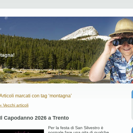
N
ntagna!
Articoli marcati con tag ‘montagna’
« Vecchi articoli
Il Capodanno 2026 a Trento
Per la festa di San Silvestro è
normale fare una gita di qualche