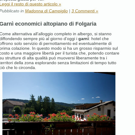
Leggi il resto di questo articolo »
Pubblicato in
Madonna di Campiglio
|
3 Commenti »
Garnì economici altopiano di Folgaria
Come alternativa all’alloggio completo in albergo, si stanno
diffondendo sempre più al giorno d’oggi i
garnì
: hotel che
offrono solo servizio di pernottamento ed eventualmente di
prima colazione. In questo modo si ha un grosso risparmio sul
costo e una maggiore libertà per il turista che, potendo contare
su strutture di alta qualità può muoversi liberamente tra i
territori della zona esplorando senza limitazioni di tempo tutto
ciò che lo circonda.