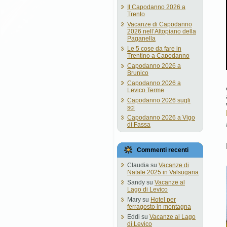
Il Capodanno 2026 a
Trento
Vacanze di Capodanno
2026 nell’Altopiano della
Paganella
Le 5 cose da fare in
Trentino a Capodanno
Capodanno 2026 a
Brunico
Capodanno 2026 a
Levico Terme
Capodanno 2026 sugli
sci
Capodanno 2026 a Vigo
di Fassa
Commenti recenti
Claudia
su
Vacanze di
Natale 2025 in Valsugana
Sandy
su
Vacanze al
Lago di Levico
Mary
su
Hotel per
ferragosto in montagna
Eddi
su
Vacanze al Lago
di Levico