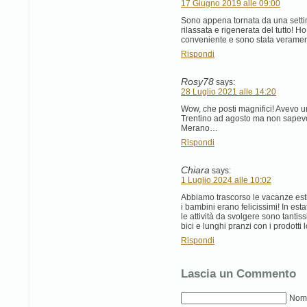
17 Giugno 2019 alle 09:00
Sono appena tornata da una setti
rilassata e rigenerata del tutto! H
conveniente e sono stata verame
Rispondi
Rosy78
says:
28 Luglio 2021 alle 14:20
Wow, che posti magnifici! Avevo 
Trentino ad agosto ma non sapevo
Merano…
Rispondi
Chiara
says:
1 Luglio 2024 alle 10:02
Abbiamo trascorso le vacanze es
i bambini erano felicissimi! In est
le attività da svolgere sono tantiss
bici e lunghi pranzi con i prodotti l
Rispondi
Lascia un Commento
Nome