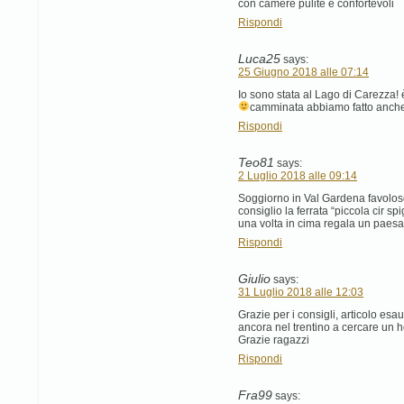
con camere pulite e confortevoli
Rispondi
Luca25
says:
25 Giugno 2018 alle 07:14
Io sono stata al Lago di Carezza! 
camminata abbiamo fatto anche 
Rispondi
Teo81
says:
2 Luglio 2018 alle 09:14
Soggiorno in Val Gardena favoloso,
consiglio la ferrata “piccola cir spi
una volta in cima regala un paesa
Rispondi
Giulio
says:
31 Luglio 2018 alle 12:03
Grazie per i consigli, articolo esau
ancora nel trentino a cercare un h
Grazie ragazzi
Rispondi
Fra99
says: