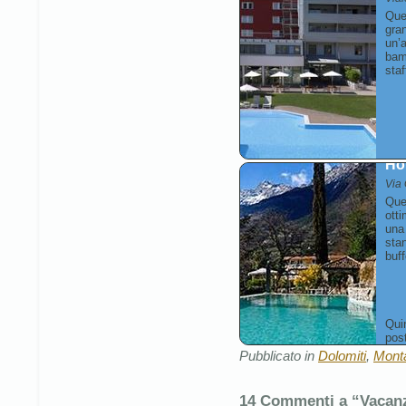
Que
gran
un’a
bam
staf
Hot
Via
Que
otti
una
sta
buff
Qui
pos
il T
Pubblicato in
Dolomiti
,
Mont
di divertimento e relax.
14 Commenti a “Vacanze