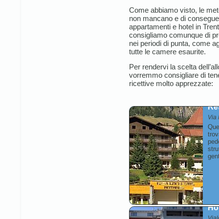
Come abbiamo visto, le mete 
non mancano e di conseguenz
appartamenti e hotel in Trent
consigliamo comunque di pr
nei periodi di punta, come ag
tutte le camere esaurite.
Per rendervi la scelta dell’al
vorremmo consigliare di tene
ricettive molto apprezzate:
Re
Via 
Que
trov
pedo
stru
gent
Ho
Vial