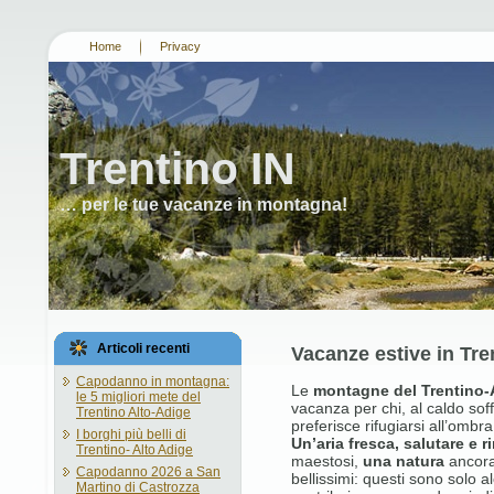
Home
Privacy
Trentino IN
… per le tue vacanze in montagna!
Articoli recenti
Vacanze estive in Tre
Capodanno in montagna:
Le
montagne del Trentino-
le 5 migliori mete del
vacanza per chi, al caldo sof
Trentino Alto-Adige
preferisce rifugiarsi all’ombra
I borghi più belli di
Un’aria fresca, salutare e r
Trentino- Alto Adige
maestosi,
una natura
ancor
Capodanno 2026 a San
bellissimi: questi sono solo a
Martino di Castrozza