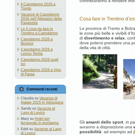
contribuiranno a rendere indi
Il Capodanno 2026 a
Trento
Vacanze di Capodanno
Cosa fare in Trentino d’es
2026 nell’Altopiano della
Paganella
Le province di Trento e Bolza
Le 5 cose da fare in
le zone più belle e vivibili d’
Trentino a Capodanno
di
divertimento e relax
, con
Capodanno 2026 a
dove potersi prendere una p
Brunico
della vita di città.
Capodanno 2026 a
Levico Terme
Capodanno 2026 sugli
sci
Capodanno 2026 a Vigo
di Fassa
Commenti recenti
Claudia
su
Vacanze di
Natale 2025 in Valsugana
Sandy
su
Vacanze al
Lago di Levico
Mary
su
Hotel per
Gli
amanti dello sport
, in p
ferragosto in montagna
avranno a disposizione una
Eddi
su
Vacanze al Lago
possibilità
: ad esempio ad
di Levico