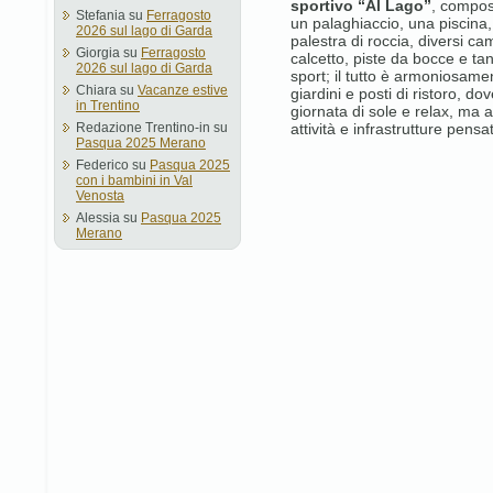
sportivo “Al Lago”
, compost
Stefania
su
Ferragosto
un palaghiaccio, una piscina,
2026 sul lago di Garda
palestra di roccia, diversi ca
Giorgia
su
Ferragosto
calcetto, piste da bocce e tan
2026 sul lago di Garda
sport; il tutto è armoniosame
Chiara
su
Vacanze estive
giardini e posti di ristoro, d
in Trentino
giornata di sole e relax, ma 
Redazione Trentino-in
su
attività e infrastrutture pens
Pasqua 2025 Merano
Federico
su
Pasqua 2025
con i bambini in Val
Venosta
Alessia
su
Pasqua 2025
Merano