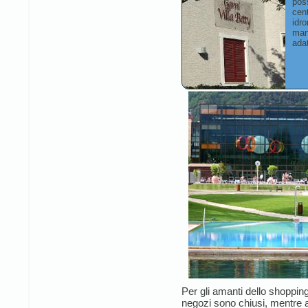
poss
cen
idr
man
adat
Per gli amanti dello shoppin
negozi sono chiusi, mentre al