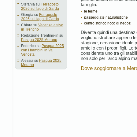
famiglia:
Stefania
su
Ferragosto
2026 sul lago di Garda
le terme
Giorgia
su
Ferragosto
passeggiate naturalistiche
2026 sul lago di Garda
centro storico ricco di negozi
Chiara
su
Vacanze estive
in Trentino
Diventa quindi una destinazio
Redazione Trentino-in
su
vogliono sfruttare appieno le
Pasqua 2025 Merano
stagione, occasione ideale pe
Federico
su
Pasqua 2025
amici o con i propri figli. Le
t
con i bambini in Val
considerate uno tra gli stabil
Venosta
non solo per l’arco alpino ma 
Alessia
su
Pasqua 2025
Merano
Dove soggiornare a Mer