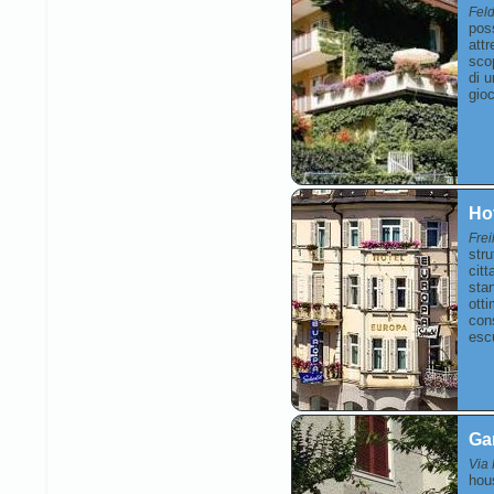
Fel
pos
att
scop
di u
gioc
Ho
Frei
stru
citt
sta
otti
cons
escu
Gar
Via 
hous