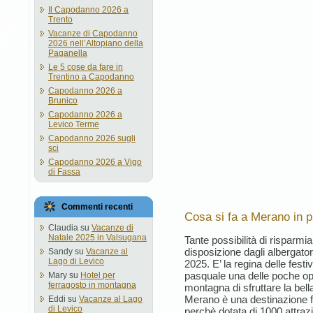
Il Capodanno 2026 a
Trento
Vacanze di Capodanno
2026 nell’Altopiano della
Paganella
Le 5 cose da fare in
Trentino a Capodanno
Capodanno 2026 a
Brunico
Capodanno 2026 a
Levico Terme
Capodanno 2026 sugli
sci
Capodanno 2026 a Vigo
di Fassa
Commenti recenti
Cosa si fa a Merano in 
Claudia
su
Vacanze di
Natale 2025 in Valsugana
Tante possibilità di risparmi
disposizione dagli albergat
Sandy
su
Vacanze al
Lago di Levico
2025. E’ la regina delle festi
pasquale una delle poche opp
Mary
su
Hotel per
ferragosto in montagna
montagna di sfruttare la bel
Merano è una destinazione f
Eddi
su
Vacanze al Lago
di Levico
perchè dotata di 1000 attrazio