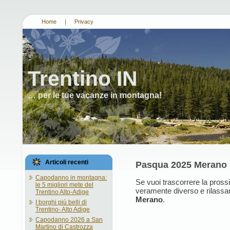
Home
Privacy
Trentino IN
… per le tue vacanze in montagna!
Articoli recenti
Pasqua 2025 Merano
Capodanno in montagna:
Se vuoi trascorrere la pro
le 5 migliori mete del
veramente diverso e rilassa
Trentino Alto-Adige
Merano
.
I borghi più belli di
Trentino- Alto Adige
Capodanno 2026 a San
Martino di Castrozza